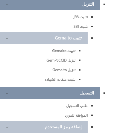
التنزيل
تثبيت JR8
تثبيت S3I
تثبيت Gemalto
تثبيت Gemalto
تنزيل GemPcCCID
home
تنزيل Gemalto
تثبيت ملفات الشهادة
التسجيل
طلب التسجيل
الموافقة للمورد
إضافة رمز المستخدم