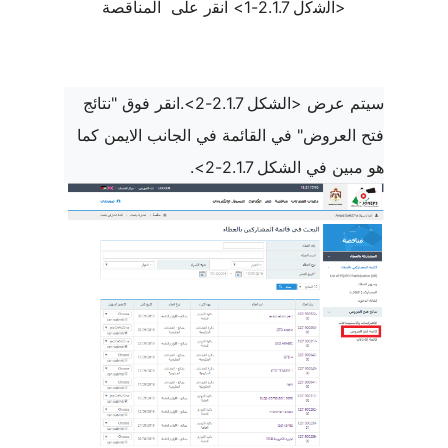
<اﻟﺷﮐل 2.1.7-1> اﻧﻘر على
المناقصة
سيتم عرض <الشكل 2.1.7-2>.انقر فوق "نتائج
فتح العروض" في القائمة في الجانب الايمن كما
هو مبين في الشكل 2.1.7-2>.