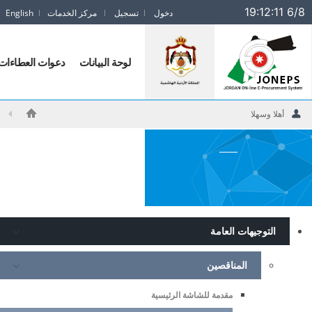
19:12:12 6/8
دخول
تسجيل
مركز الخدمات
English
Jorda
ONlin
لوحة البيانات
دعوات العطاءات
E
Procuremen
Syste
أهلا وسهلا
log
التوجيهات العامة
المناقصين
مقدمة للشاشة الرئيسية