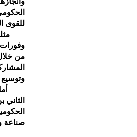
وانجازها
الحكومي،
للقوى ال
مثلما ي
وفورات 
من خلال 
المشاركة
وتوسيع 
أما على
الثاني ب
الحكومية
صناعة وا