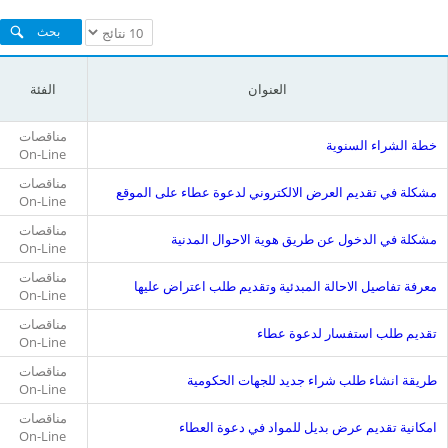
list
table
العنوان
الفئة
مناقصات
خطة الشراء السنوية
On-Line
مناقصات
مشكلة في تقديم العرض الالكتروني لدعوة عطاء على الموقع
On-Line
ome
مناقصات
مشكلة في الدخول عن طريق هوية الاحوال المدنية
On-Line
مناقصات
معرفة تفاصيل الاحالة المبدئية وتقديم طلب اعتراض عليها
On-Line
مناقصات
تقديم طلب استفسار لدعوة عطاء
On-Line
مناقصات
طريقة انشاء طلب شراء جديد للجهات الحكومية
On-Line
مناقصات
امكانية تقديم عرض بديل للمواد في دعوة العطاء
On-Line