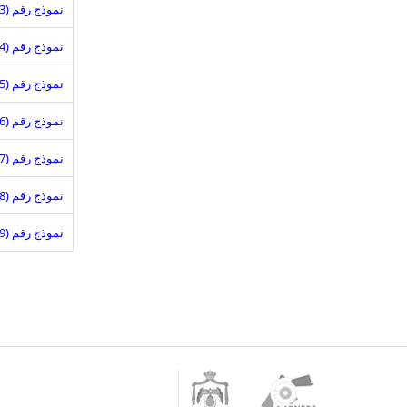
نموذج رقم (3)
نموذج رقم (4) سند كفالة حسن تنفيذ
نموذج رقم (5) كفالة ضمان من سوء مصنعية
نموذج رقم (6)اشعار إحالة نهائية
نموذج رقم (7) أمر شراء
نموذج رقم (8) كفالة صيانة
نموذج رقم (9) كفالة الدخول
Jordan
Jordan
Government
ONline